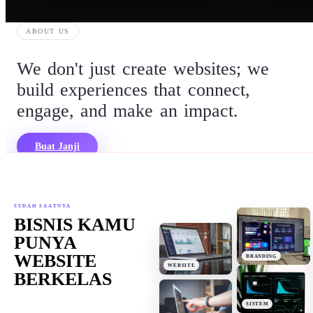
ABOUT US
We
don't
just
create
websites;
we
build
experiences
that
connect,
engage,
and
make
an
impact.
Buat Janji
SUDAH SAATNYA
BISNIS KAMU
PUNYA
WEBSITE
BRANDING
WEBSITE
BERKELAS
SISTEM